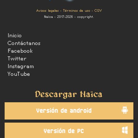
Avisos legales
-
Términos de uso
-
CGV
Naïca - 2017-2026 - copyright.
Inicio
Contáctanos
Facebook
Twitter
Instagram
YouTube
Descargar Naïca
Versión de android
Versión de PC