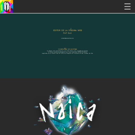
EDITOR DE LA PÁGINA WEB
FAT SLU
contact@naicaonline.com
COMPAÑÍA DE HOSTING
La página web naicaonline.com usa OVH SASU como compañía de hosting.
Su oficina central se encuentra en 2 Rue Kellermann 59100 ROUBAIX,
registrada con el número 424 761 419 en el Registre du Commerce et des sociétés de Lille.