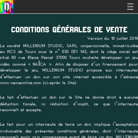
CONDITIONS GÉNÉRALES DE VENTE
Version du 18 juillet 2019
La société MILLENIUM STUDIO, SARL unipersonnelle, immatriculée
au RCS de Tours sous le n° 530 051 143, dont le siège social est
situé 60 rue Blaise Pascal 37000 Tours souhaite développer un jeu
vidéo nommé « NAÏCA ». Afin de disposer d’un financement pour
développer le jeu, MILLENIUM STUDIO propose aux internautes
d’effectuer un don sur son site internet accessible à l’adresse
www.naicaonline.com (ci-après le Site).
Le fait d’effectuer un don sur le Site ne donne droit à aucune
déduction fiscale, ni réduction d’impôt, ce que l’internaute
reconnaît et accepte.
Le fait pour un internaute de faire un don implique l’acceptation
irrévocable des présentes conditions générales, dont l’internaute
reconnaît avoir pris connaissance avant de faire un don. MILLENIUM