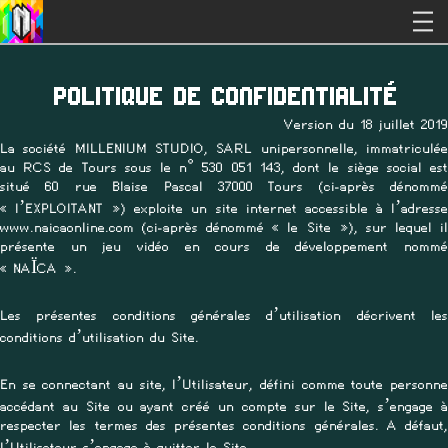
POLITIQUE DE CONFIDENTIALITÉ
Version du 18 juillet 2019
La société MILLENIUM STUDIO, SARL unipersonnelle, immatriculée
au RCS de Tours sous le n° 530 051 143, dont le siège social est
situé 60 rue Blaise Pascal 37000 Tours (ci-après dénommé
« l’EXPLOITANT ») exploite un site internet accessible à l’adresse
www.naicaonline.com (ci-après dénommé « le Site »), sur lequel il
présente un jeu vidéo en cours de développement nommé
« NAÏCA ».
Les présentes conditions générales d’utilisation décrivent les
conditions d’utilisation du Site.
En se connectant au site, l’Utilisateur, défini comme toute personne
accédant au Site ou ayant créé un compte sur le Site, s’engage à
respecter les termes des présentes conditions générales. A défaut,
l’Utilisateur s’engage à quitter le Site.